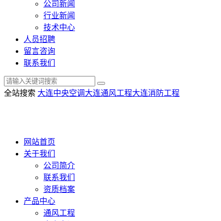
公司新闻
行业新闻
技术中心
人员招聘
留言咨询
联系我们
全站搜索
大连中央空调
大连通风工程
大连消防工程
网站首页
关于我们
公司简介
联系我们
资质档案
产品中心
通风工程