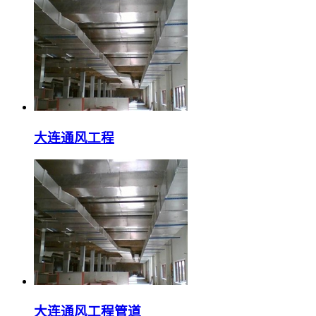
大连通风工程
大连通风工程管道