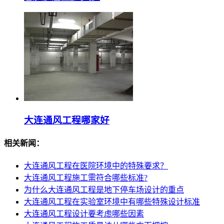
大连通风工程哪家好
相关新闻：
大连通风工程在医院环境中的特殊要求？
大连通风工程施工需符合哪些标准?
为什么大连通风工程是地下停车场设计的重点
大连通风工程在实验室环境中有哪些特殊设计标准
大连通风工程设计要考虑哪些因素