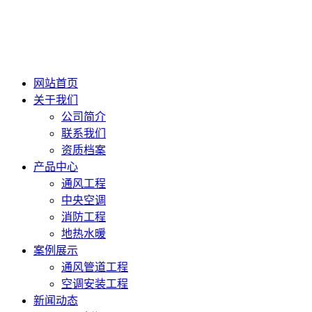
网站首页
关于我们
公司简介
联系我们
资质档案
产品中心
通风工程
中央空调
消防工程
地热水暖
案例展示
通风管道工程
空调安装工程
新闻动态