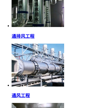
通排风工程
通风工程