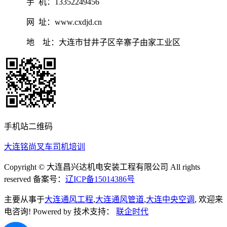
手 机：13352249456
网 址：www.cxdjd.cn
地 址：大连市甘井子区辛寨子由家工业区
手机站二维码
大连铭尚叉车司机培训
Copyright © 大连昌兴达机电安装工程有限公司 All rights
reserved 备案号：
辽ICP备15014386号
主要从事于
大连通风工程
,
大连通风管道
,
大连中央空调
, 欢迎来
电咨询! Powered by 技术支持：
联企时代