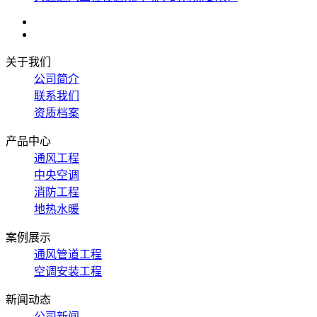
关于我们
公司简介
联系我们
资质档案
产品中心
通风工程
中央空调
消防工程
地热水暖
案例展示
通风管道工程
空调安装工程
新闻动态
公司新闻