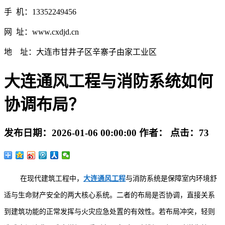
手 机：13352249456
网 址：www.cxdjd.cn
地 址：大连市甘井子区辛寨子由家工业区
大连通风工程与消防系统如何
协调布局？
发布日期：
2026-01-06 00:00:00
作者：
点击：
73
在现代建筑工程中，
大连通风工程
与消防系统是保障室内环境舒
适与生命财产安全的两大核心系统。二者的布局是否协调，直接关系
到建筑功能的正常发挥与火灾应急处置的有效性。若布局冲突，轻则