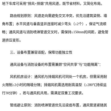
地下车库可采用“排风+排烟”共用风道，既节省材料，又简化布局。
路由规划原则：风道走向需避免交叉冲突，优先沿建筑梁侧、墙
角布置；水平风道与垂直竖井连接时减少弯头（≤2个），保证气流顺
畅；通风风道与消防喷淋管道交叉时，需保持≥150mm的间距，避免管
道挤压变形。
三、设备布置兼容适配，保障功能独立性
通风设备与消防设备的布置需兼顾“空间共享”与“功能隔离”：
风机机房设计：通风机与排烟风机可同处一个机房，但需采用耐
火限制≥2小时的隔墙分隔；排烟风机需选用耐高温型（≥280℃持续运
行30分钟），若与通风机共用，需满足双重工况要求。
管线避让原则：消防喷淋管道优先沿梁底布置，通风管道紧随其