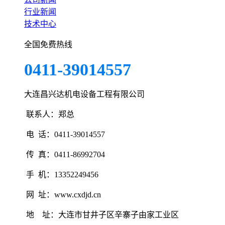
行业新闻
技术中心
全国免费热线
0411-39014557
大连昌兴达机电设备工程有限公司
联系人：郑总
电 话：0411-39014557
传 真：0411-86992704
手 机：13352249456
网 址：www.cxdjd.cn
地 址：大连市甘井子区辛寨子由家工业区