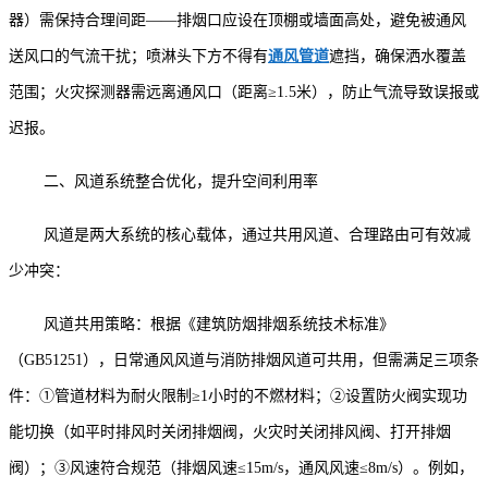
器）需保持合理间距——排烟口应设在顶棚或墙面高处，避免被通风
送风口的气流干扰；喷淋头下方不得有
通风管道
遮挡，确保洒水覆盖
范围；火灾探测器需远离通风口（距离≥1.5米），防止气流导致误报或
迟报。
二、风道系统整合优化，提升空间利用率
风道是两大系统的核心载体，通过共用风道、合理路由可有效减
少冲突：
风道共用策略：根据《建筑防烟排烟系统技术标准》
（GB51251），日常通风风道与消防排烟风道可共用，但需满足三项条
件：①管道材料为耐火限制≥1小时的不燃材料；②设置防火阀实现功
能切换（如平时排风时关闭排烟阀，火灾时关闭排风阀、打开排烟
阀）；③风速符合规范（排烟风速≤15m/s，通风风速≤8m/s）。例如，