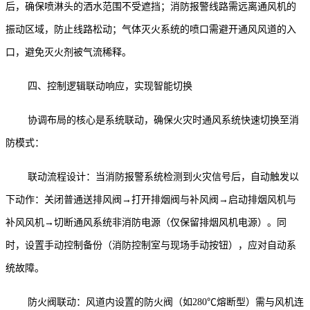
后，确保喷淋头的洒水范围不受遮挡；消防报警线路需远离通风机的
振动区域，防止线路松动；气体灭火系统的喷口需避开通风风道的入
口，避免灭火剂被气流稀释。
四、控制逻辑联动响应，实现智能切换
协调布局的核心是系统联动，确保火灾时通风系统快速切换至消
防模式：
联动流程设计：当消防报警系统检测到火灾信号后，自动触发以
下动作：关闭普通送排风阀→打开排烟阀与补风阀→启动排烟风机与
补风风机→切断通风系统非消防电源（仅保留排烟风机电源）。同
时，设置手动控制备份（消防控制室与现场手动按钮），应对自动系
统故障。
防火阀联动：风道内设置的防火阀（如280℃熔断型）需与风机连