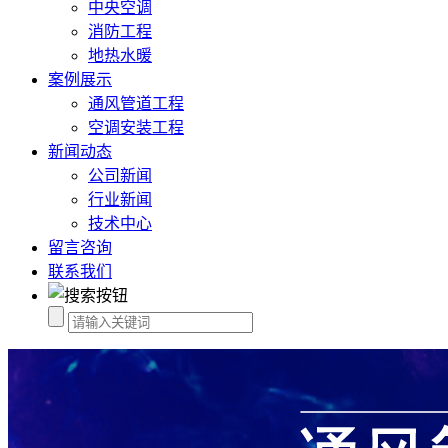
中央空调
消防工程
地热水暖
案例展示
通风管道工程
空调安装工程
新闻动态
公司新闻
行业新闻
技术中心
留言咨询
联系我们