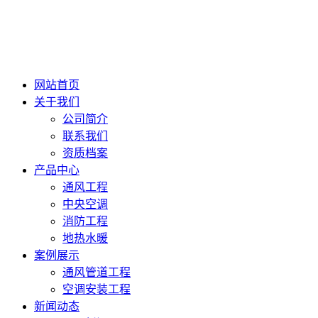
网站首页
关于我们
公司简介
联系我们
资质档案
产品中心
通风工程
中央空调
消防工程
地热水暖
案例展示
通风管道工程
空调安装工程
新闻动态