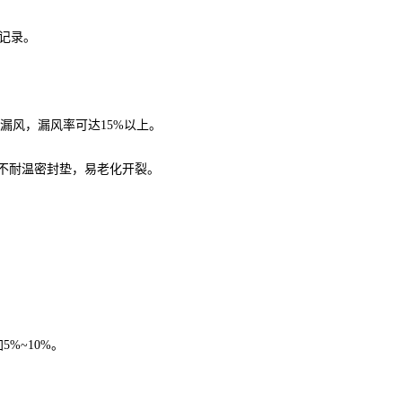
记录。
形漏风，漏风率可达15%以上。
用不耐温密封垫，易老化开裂。
%~10%。