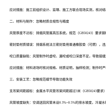
应对措施：施工前组织设计、监理、施工方联合现场实测，核对结
二、材料与制作：忽略材质合规性与精度
风管厚度不达标：排烟风管属高压系统，规范（GB50243）要求钢
密封垫材质错误：排烟系统法兰密封垫用普通橡胶垫（可燃），违反
咬口质量缺陷：风管制作时虚咬、漏咬或咬口深度不足，导致接缝
应对措施：材料进场时核对规格、材质证明，抽样检测；制作时严
三、安装工艺：忽略规范细节导致功能失效
支吊架间距超标：金属水平风管吊架间距超过3米（GB50243要求
风管坡度缺失：空调送回风管未设0.3%~0.5%的排水坡度，冷