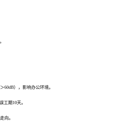
。
60dB），影响办公环境。
工期10天。
业走向。